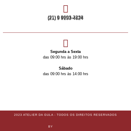
(21) 9 9003-2238
(21) 9 9133-4624
Segunda a Sexta
das 09:00 hrs às 19:00 hrs
Sábado
das 09:00 hrs às 14:00 hrs
2023 ATELIER DA GULA - TODOS OS DIREITOS RESERVADOS
BY