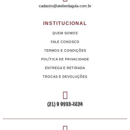
cadastro@atelierdagula.com.br
INSTITUCIONAL
QUEM SOMOS
FALE CONOSCO
TERMOS E CONDIÇÕES
POLÍTICA DE PRIVACIDADE
ENTREGA E RETIRADA
TROCAS E DEVOLUÇÕES
(21) 9 9003-2238
(21) 9 9133-4624