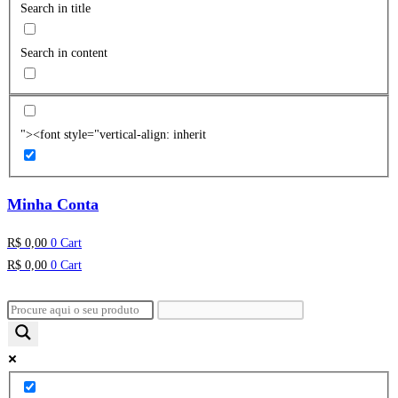
Search in title
Search in content
"><font style="vertical-align: inherit
Minha Conta
R$
0,00
0
Cart
R$
0,00
0
Cart