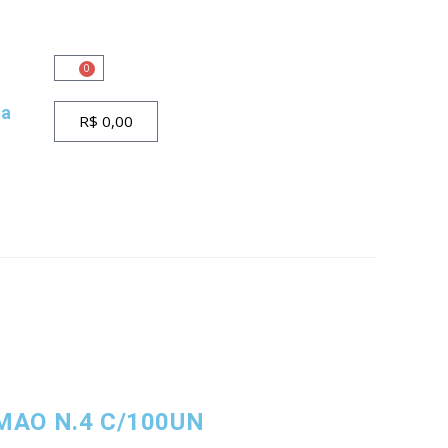
0
ta
R$
0,00
MAO N.4 C/100UN