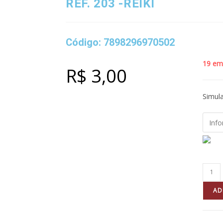
REF. 203 -REIKI
Código: 7898296970502
19 em
R$
3,00
Simula
AD