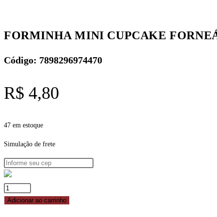
C/100UN
REF.
4470
FORMINHA MINI CUPCAKE FORNEÁVE
-
REIKI
Código: 7898296974470
quantidade
R$
4,80
47 em estoque
Simulação de frete
FORMINHA
MINI
Adicionar ao carrinho
CUPCAKE