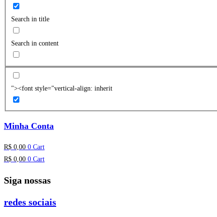
Search in title
Search in content
"><font style="vertical-align: inherit
Minha Conta
R$
0,00
0
Cart
R$
0,00
0
Cart
Siga nossas
redes sociais