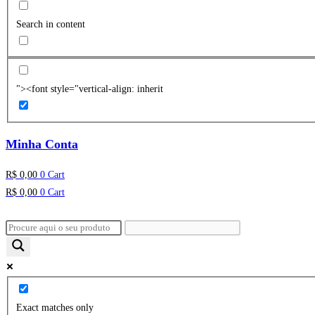
Search in content
"><font style="vertical-align: inherit
Minha Conta
R$
0,00
0
Cart
R$
0,00
0
Cart
Exact matches only