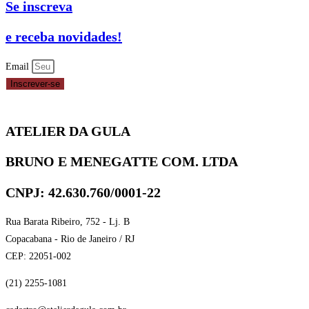
Se inscreva
FORNEÁVEL
Nº
e receba novidades!
2
AMARELA
Email
C/100UN
Inscrever-se
REF.
4470
ATELIER DA GULA
-
REIKI
BRUNO E MENEGATTE COM. LTDA
quantidade
CNPJ: 42.630.760/0001-22
Rua Barata Ribeiro, 752 - Lj. B
Copacabana - Rio de Janeiro / RJ
CEP: 22051-002
(21) 2255-1081