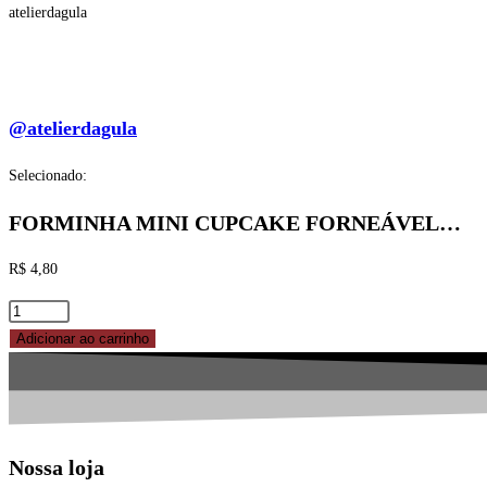
atelierdagula
@atelierdagula
Selecionado:
FORMINHA MINI CUPCAKE FORNEÁVEL…
R$
4,80
FORMINHA
MINI
Adicionar ao carrinho
CUPCAKE
FORNEÁVEL
Nº
2
Nossa loja
AMARELA