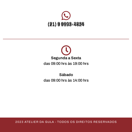
(21) 9 9003-2238
(21) 9 9133-4624
Segunda a Sexta
das 09:00 hrs às 19:00 hrs
Sábado
das 09:00 hrs às 14:00 hrs
2023 ATELIER DA GULA - TODOS OS DIREITOS RESERVADOS