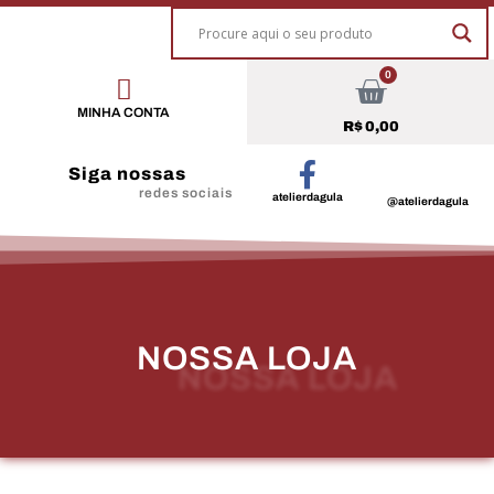
0
MINHA CONTA
R$
0,00
Siga nossas
redes sociais
atelierdagula
@atelierdagula
NOSSA LOJA