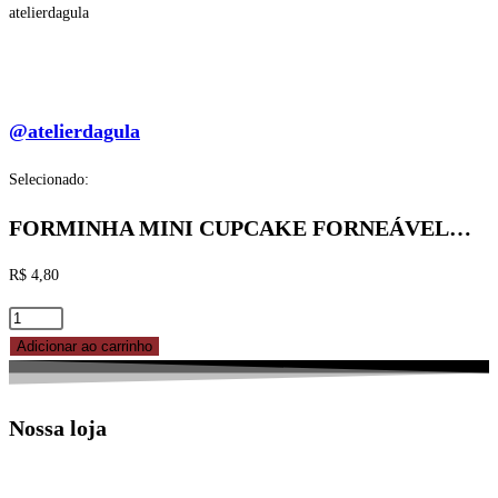
atelierdagula
@atelierdagula
Selecionado:
FORMINHA MINI CUPCAKE FORNEÁVEL…
R$
4,80
FORMINHA
MINI
Adicionar ao carrinho
CUPCAKE
FORNEÁVEL
Nossa loja
Nº
2
VERMELHA