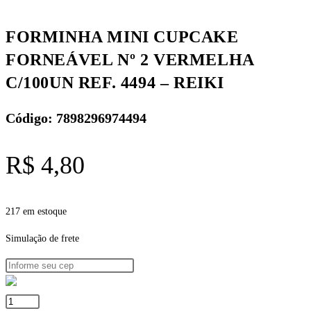
C/100UN
REF.
FORMINHA MINI CUPCAKE
4494
FORNEÁVEL Nº 2 VERMELHA
-
REIKI
C/100UN REF. 4494 – REIKI
quantidade
Código: 7898296974494
R$
4,80
217 em estoque
Simulação de frete
FORMINHA