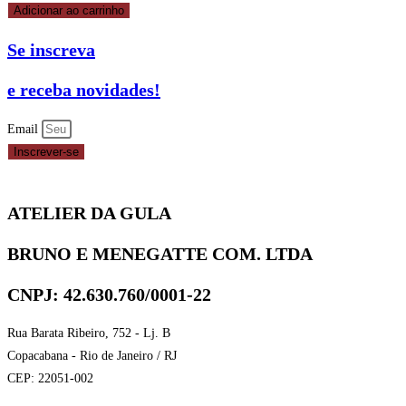
MINI
Adicionar ao carrinho
CUPCAKE
Se inscreva
FORNEÁVEL
Nº
e receba novidades!
2
VERMELHA
Email
C/100UN
Inscrever-se
REF.
4494
ATELIER DA GULA
-
REIKI
BRUNO E MENEGATTE COM. LTDA
quantidade
CNPJ: 42.630.760/0001-22
Rua Barata Ribeiro, 752 - Lj. B
Copacabana - Rio de Janeiro / RJ
CEP: 22051-002