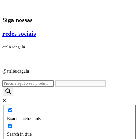
Ir
para
Siga nossas
o
conteúdo
redes sociais
atelierdagula
@atelierdagula
Exact matches only
Search in title