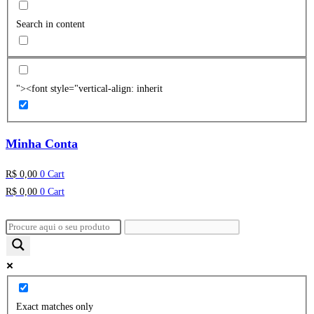
Search in content
"><font style="vertical-align: inherit
Minha Conta
R$
0,00
0
Cart
R$
0,00
0
Cart
Exact matches only