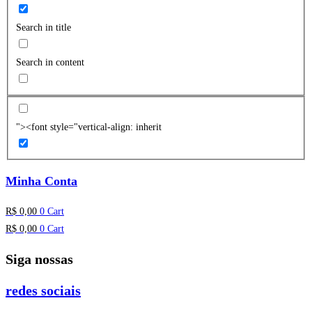
Search in title
Search in content
"><font style="vertical-align: inherit
Minha Conta
R$
0,00
0
Cart
R$
0,00
0
Cart
Siga nossas
redes sociais