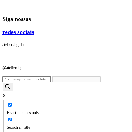
Ir
para
Siga nossas
o
conteúdo
redes sociais
atelierdagula
@atelierdagula
Exact matches only
Search in title