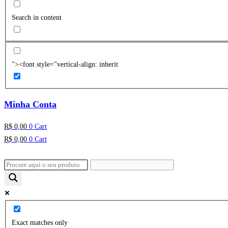
Search in content
"><font style="vertical-align: inherit
Minha Conta
R$
0,00
0
Cart
R$
0,00
0
Cart
Exact matches only