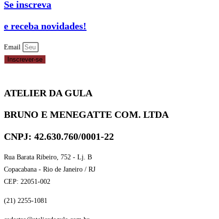
Se inscreva
4
PETALAS
e receba novidades!
Nº
6
Email
C/50
Inscrever-se
-
PINK
ATELIER DA GULA
REF.
70.10
BRUNO E MENEGATTE COM. LTDA
NC
TOYS
CNPJ: 42.630.760/0001-22
quantidade
Rua Barata Ribeiro, 752 - Lj. B
Copacabana - Rio de Janeiro / RJ
CEP: 22051-002
(21) 2255-1081