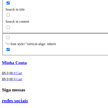
Search in title
Search in content
"><font style="vertical-align: inherit
Minha Conta
R$
0,00
0
Cart
R$
0,00
0
Cart
Siga nossas
redes sociais