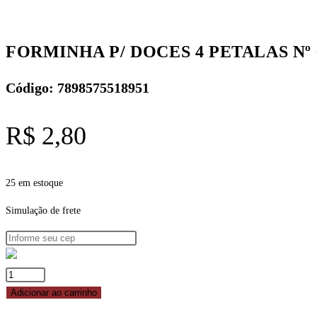
C/50
-
PINK
FORMINHA P/ DOCES 4 PETALAS Nº 6 
REF.
70.10
Código: 7898575518951
NC
TOYS
R$
2,80
quantidade
25 em estoque
Simulação de frete
FORMINHA
P/
Adicionar ao carrinho
DOCES