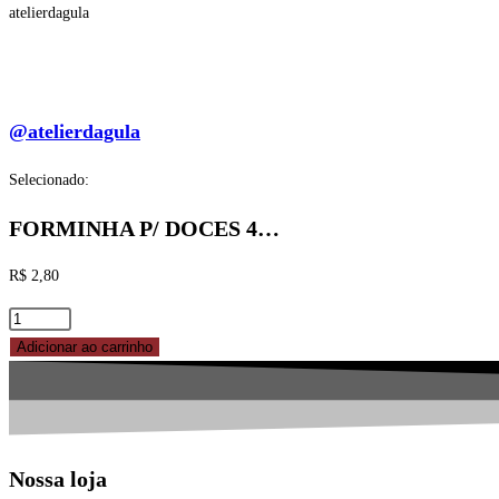
atelierdagula
@atelierdagula
Selecionado:
FORMINHA P/ DOCES 4…
R$
2,80
FORMINHA
P/
Adicionar ao carrinho
DOCES
4
PETALAS
Nº
Nossa loja
6