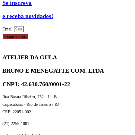
Se inscreva
4
PETALAS
e receba novidades!
Nº
7
Email
C/50
Inscrever-se
-
BRANCA
ATELIER DA GULA
-
REF.
BRUNO E MENEGATTE COM. LTDA
10.1
NC
CNPJ: 42.630.760/0001-22
TOYS
quantidade
Rua Barata Ribeiro, 752 - Lj. B
Copacabana - Rio de Janeiro / RJ
CEP: 22051-002
(21) 2255-1081