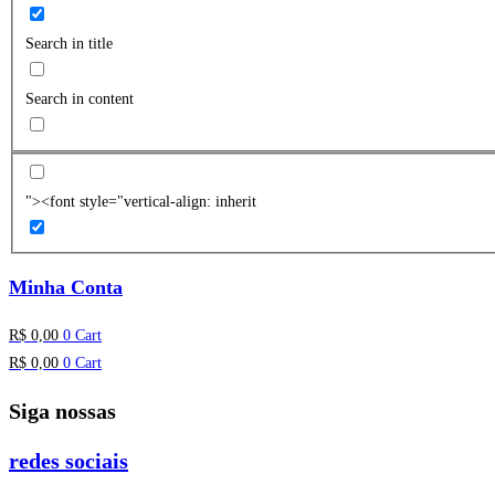
Search in title
Search in content
"><font style="vertical-align: inherit
Minha Conta
R$
0,00
0
Cart
R$
0,00
0
Cart
Siga nossas
redes sociais