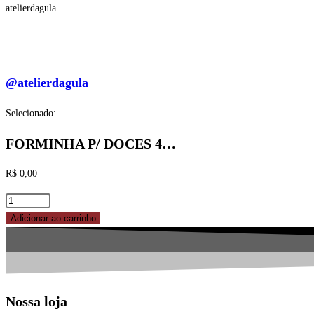
atelierdagula
@atelierdagula
Selecionado:
FORMINHA P/ DOCES 4…
R$
0,00
FORMINHA
P/
Adicionar ao carrinho
DOCES
4
PETALAS
Nº
Nossa loja
7