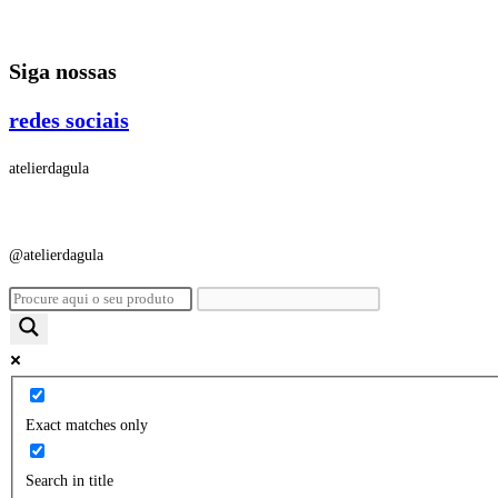
Ir
para
Siga nossas
o
conteúdo
redes sociais
atelierdagula
@atelierdagula
Exact matches only
Search in title