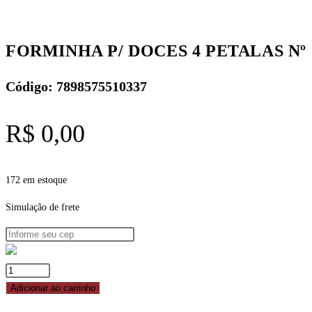
C/50
-
BRANCA
FORMINHA P/ DOCES 4 PETALAS Nº 7
-
REF.
Código: 7898575510337
10.1
NC
R$
0,00
TOYS
quantidade
172 em estoque
Simulação de frete
FORMINHA
P/
Adicionar ao carrinho
DOCES