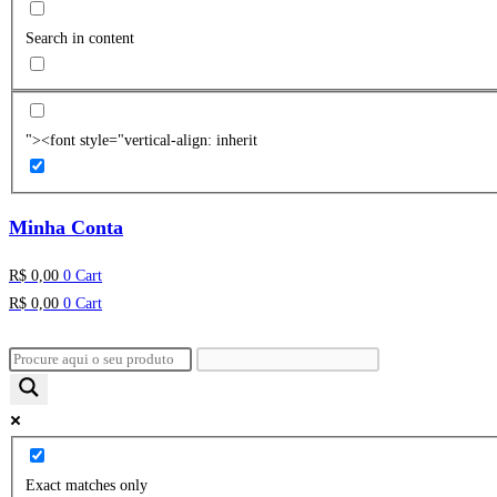
Search in content
"><font style="vertical-align: inherit
Minha Conta
R$
0,00
0
Cart
R$
0,00
0
Cart
Exact matches only