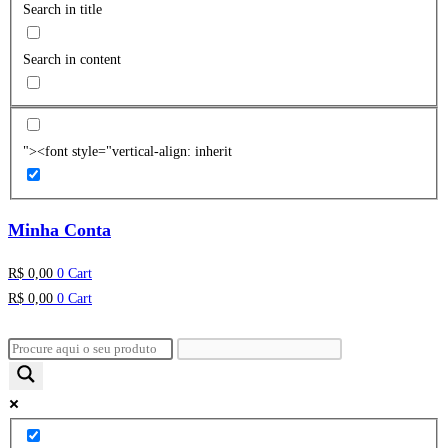
Search in title
Search in content
"><font style="vertical-align: inherit
Minha Conta
R$
0,00
0
Cart
R$
0,00
0
Cart