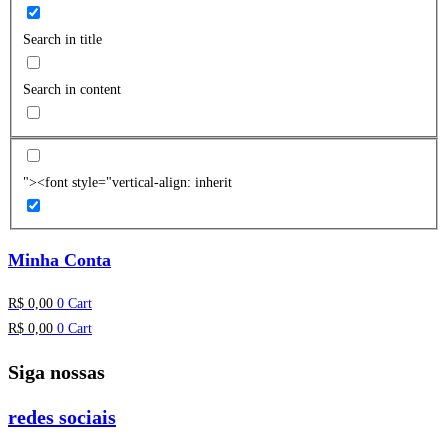
Search in title
Search in content
"><font style="vertical-align: inherit
Minha Conta
R$
0,00
0
Cart
R$
0,00
0
Cart
Siga nossas
redes sociais