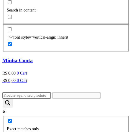
Search in content
"><font style="vertical-align: inherit
Minha Conta
R$
0,00
0
Cart
R$
0,00
0
Cart
Exact matches only