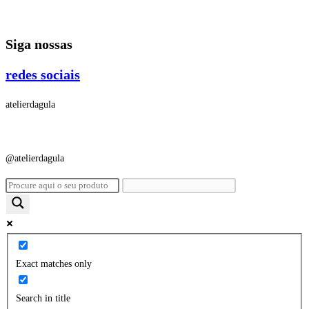
Ir
para
Siga nossas
o
conteúdo
redes sociais
atelierdagula
@atelierdagula
Exact matches only
Search in title