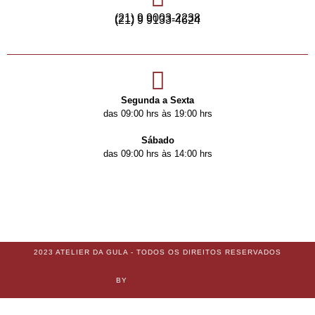
(21) 9 9003-2238
(21) 9 9133-4624
Segunda a Sexta
das 09:00 hrs às 19:00 hrs
Sábado
das 09:00 hrs às 14:00 hrs
2023 ATELIER DA GULA - TODOS OS DIREITOS RESERVADOS
BY