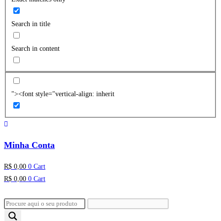
Search in title
Search in content
"><font style="vertical-align: inherit
Minha Conta
R$
0,00
0
Cart
R$
0,00
0
Cart