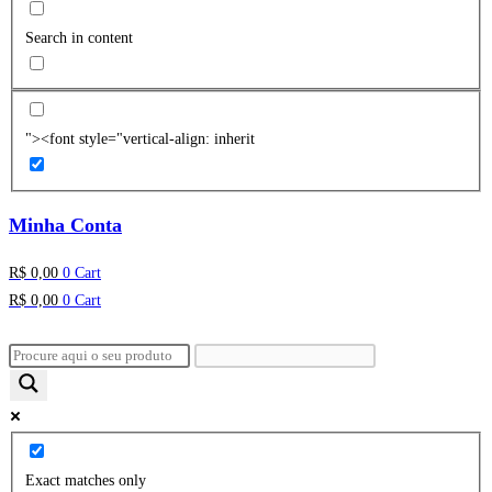
Search in content
"><font style="vertical-align: inherit
Minha Conta
R$
0,00
0
Cart
R$
0,00
0
Cart
Exact matches only