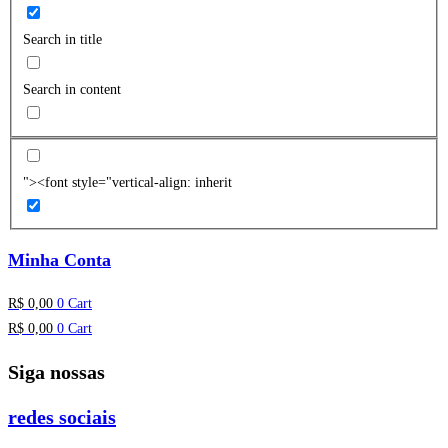
Search in title
Search in content
"><font style="vertical-align: inherit
Minha Conta
R$
0,00
0
Cart
R$
0,00
0
Cart
Siga nossas
redes sociais