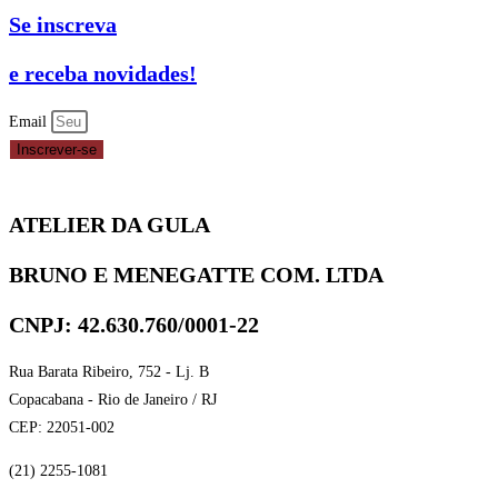
DECORAÇÃO
Se inscreva
PRETO
5G
e receba novidades!
FLEX
FEST
Email
quantidade
Inscrever-se
ATELIER DA GULA
BRUNO E MENEGATTE COM. LTDA
CNPJ: 42.630.760/0001-22
Rua Barata Ribeiro, 752 - Lj. B
Copacabana - Rio de Janeiro / RJ
CEP: 22051-002
(21) 2255-1081