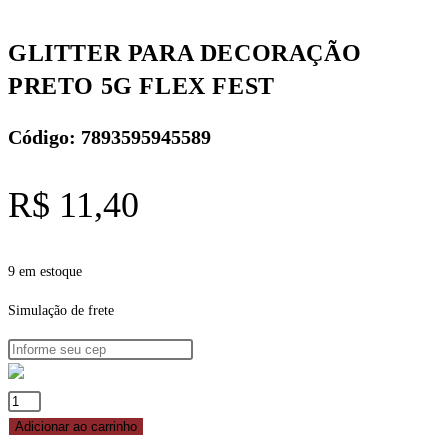
quantidade
GLITTER PARA DECORAÇÃO
PRETO 5G FLEX FEST
Código: 7893595945589
R$
11,40
9 em estoque
Simulação de frete
GLITTER
PARA
Adicionar ao carrinho