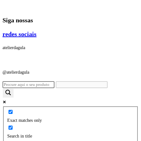
Ir
para
Siga nossas
o
conteúdo
redes sociais
atelierdagula
@atelierdagula
Exact matches only
Search in title