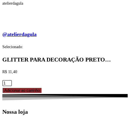
atelierdagula
@atelierdagula
Selecionado:
GLITTER PARA DECORAÇÃO PRETO…
R$
11,40
GLITTER
PARA
Adicionar ao carrinho
DECORAÇÃO
PRETO
Nossa loja
5G
FLEX
FEST