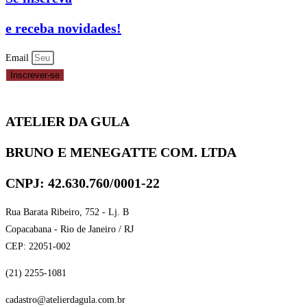
ROSE
5G
e receba novidades!
FLEX
FEST
Email
quantidade
Inscrever-se
ATELIER DA GULA
BRUNO E MENEGATTE COM. LTDA
CNPJ: 42.630.760/0001-22
Rua Barata Ribeiro, 752 - Lj. B
Copacabana - Rio de Janeiro / RJ
CEP: 22051-002
(21) 2255-1081
cadastro@atelierdagula.com.br