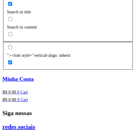
Search in title
Search in content
"><font style="vertical-align: inherit
Minha Conta
R$
0,00
0
Cart
R$
0,00
0
Cart
Siga nossas
redes sociais