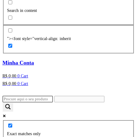
Search in content
"><font style="vertical-align: inherit
Minha Conta
R$
0,00
0
Cart
R$
0,00
0
Cart
Exact matches only