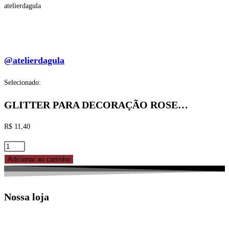
atelierdagula
@atelierdagula
Selecionado:
GLITTER PARA DECORAÇÃO ROSE…
R$
11,40
GLITTER
PARA
Adicionar ao carrinho
DECORAÇÃO
ROSE
Nossa loja
5G
FLEX
FEST