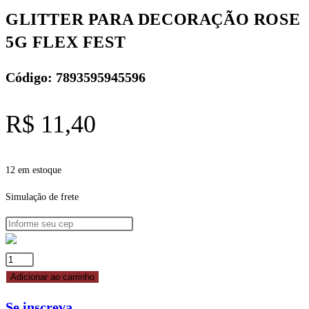
quantidade
GLITTER PARA DECORAÇÃO ROSE
5G FLEX FEST
Código: 7893595945596
R$
11,40
12 em estoque
Simulação de frete
GLITTER
PARA
Adicionar ao carrinho
DECORAÇÃO
Se inscreva