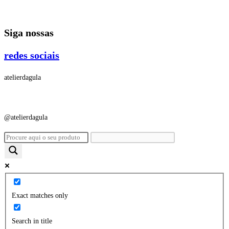
Ir
para
Siga nossas
o
conteúdo
redes sociais
atelierdagula
@atelierdagula
Exact matches only
Search in title