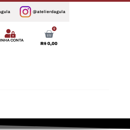
agula
@atelierdagula
0
INHA CONTA
R$
0,00