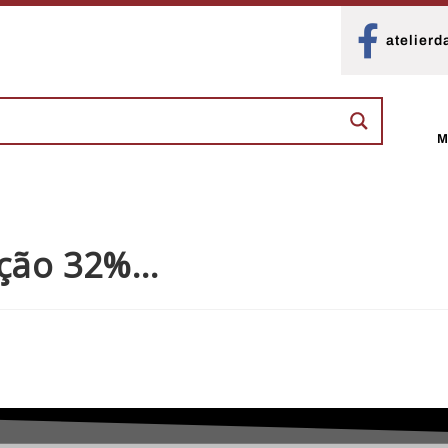
atelierd
M
eção 32%…