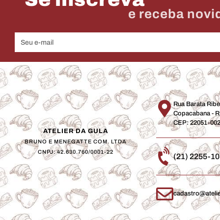
e receba novi
Rua Barata Ribei
Copacabana - Ri
CEP: 22051-00
ATELIER DA GULA
BRUNO E MENEGATTE COM. LTDA
CNPJ: 42.630.760/0001-22
(21) 2255-1
cadastro@ateli