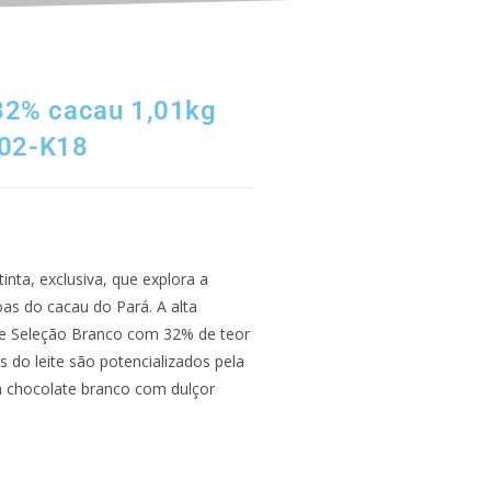
32% cacau 1,01kg
02-K18
nta, exclusiva, que explora a
s do cacau do Pará. A alta
te Seleção Branco com 32% de teor
s do leite são potencializados pela
m chocolate branco com dulçor