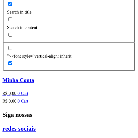
Search in title
Search in content
"><font style="vertical-align: inherit
Minha Conta
R$
0,00
0
Cart
R$
0,00
0
Cart
Siga nossas
redes sociais