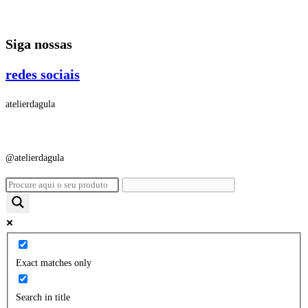
Ir
para
Siga nossas
o
conteúdo
redes sociais
atelierdagula
@atelierdagula
Exact matches only
Search in title