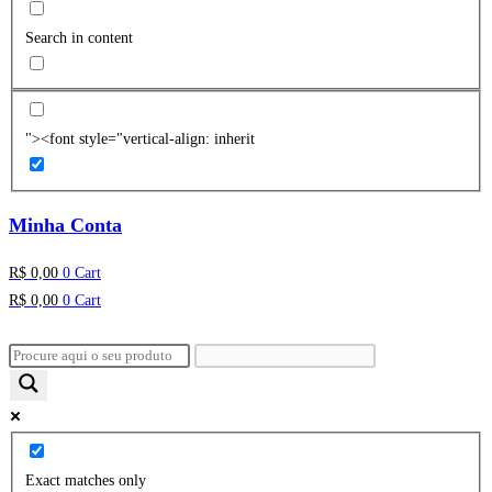
Search in content
"><font style="vertical-align: inherit
Minha Conta
R$
0,00
0
Cart
R$
0,00
0
Cart
Exact matches only