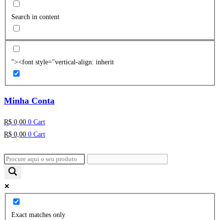
Search in content
"><font style="vertical-align: inherit
Minha Conta
R$
0,00
0
Cart
R$
0,00
0
Cart
Exact matches only