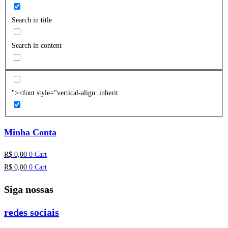
Search in title
Search in content
"><font style="vertical-align: inherit
Minha Conta
R$
0,00
0
Cart
R$
0,00
0
Cart
Siga nossas
redes sociais