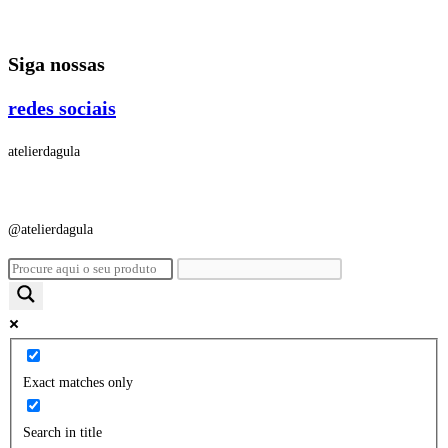
Ir
para
Siga nossas
o
conteúdo
redes sociais
atelierdagula
@atelierdagula
Exact matches only
Search in title