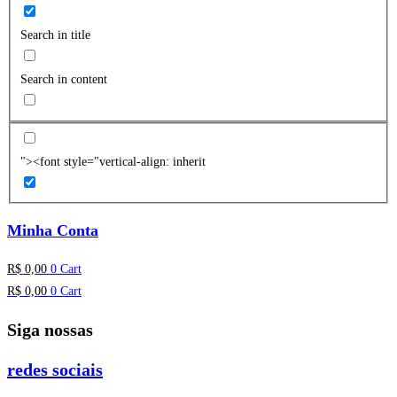
Search in title
Search in content
"><font style="vertical-align: inherit
Minha Conta
R$
0,00
0
Cart
R$
0,00
0
Cart
Siga nossas
redes sociais