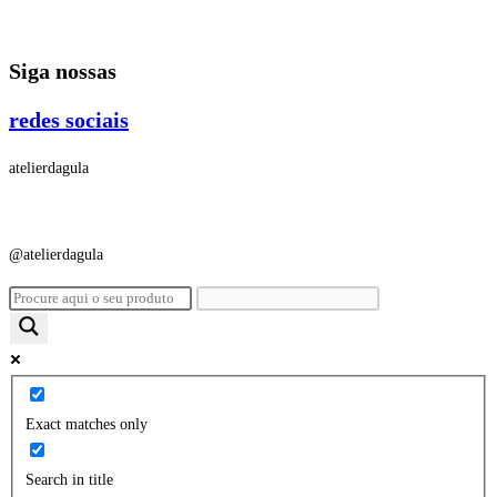
Ir
para
Siga nossas
o
conteúdo
redes sociais
atelierdagula
@atelierdagula
Exact matches only
Search in title