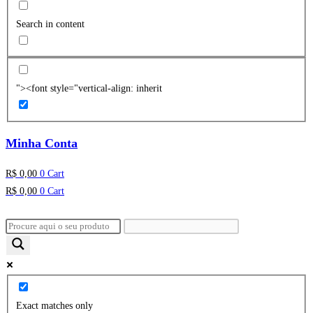
Search in content
"><font style="vertical-align: inherit
Minha Conta
R$
0,00
0
Cart
R$
0,00
0
Cart
Exact matches only