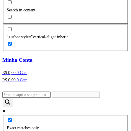
Search in content
"><font style="vertical-align: inherit
Minha Conta
R$
0,00
0
Cart
R$
0,00
0
Cart
Exact matches only