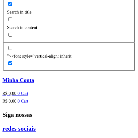
Search in title
Search in content
"><font style="vertical-align: inherit
Minha Conta
R$
0,00
0
Cart
R$
0,00
0
Cart
Siga nossas
redes sociais