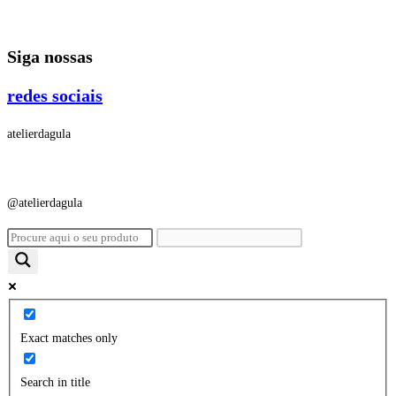
Ir
para
Siga nossas
o
conteúdo
redes sociais
atelierdagula
@atelierdagula
Exact matches only
Search in title