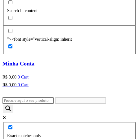
Search in content
"><font style="vertical-align: inherit
Minha Conta
R$
0,00
0
Cart
R$
0,00
0
Cart
Exact matches only