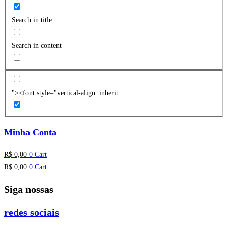
Search in title
Search in content
"><font style="vertical-align: inherit
Minha Conta
R$
0,00
0
Cart
R$
0,00
0
Cart
Siga nossas
redes sociais