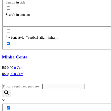
Search in title
Search in content
"><font style="vertical-align: inherit
Minha Conta
R$
0,00
0
Cart
R$
0,00
0
Cart