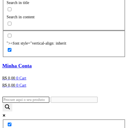
Search in title
Search in content
"><font style="vertical-align: inherit
Minha Conta
R$
0,00
0
Cart
R$
0,00
0
Cart