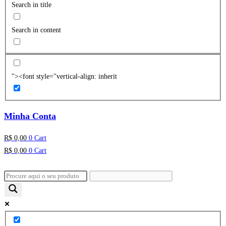
Search in title
Search in content
"><font style="vertical-align: inherit
Minha Conta
R$
0,00
0
Cart
R$
0,00
0
Cart