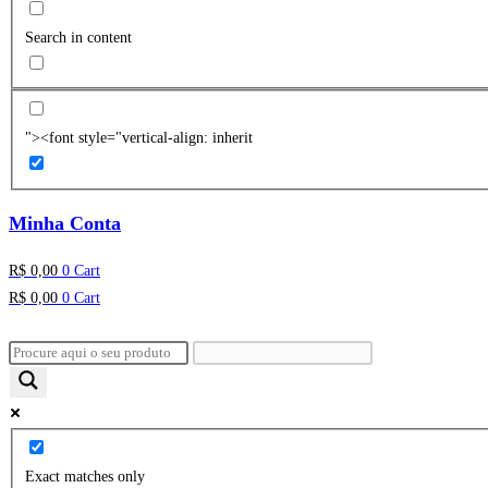
Search in content
"><font style="vertical-align: inherit
Minha Conta
R$
0,00
0
Cart
R$
0,00
0
Cart
Exact matches only