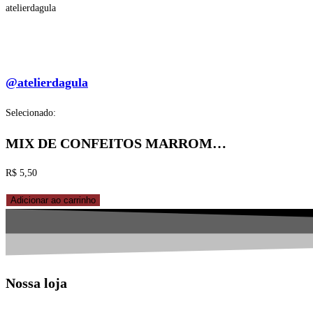
atelierdagula
@atelierdagula
Selecionado:
MIX DE CONFEITOS MARROM…
R$
5,50
MIX
Adicionar ao carrinho
DE
CONFEITOS
MARROM
100G
Nossa loja
PORCIONADO
MAVALÉRIO