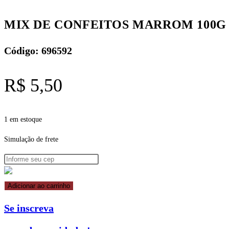
quantidade
MIX DE CONFEITOS MARROM 100
Código: 696592
R$
5,50
1 em estoque
Simulação de frete
MIX
Adicionar ao carrinho
DE
Se inscreva
CONFEITOS
MARROM