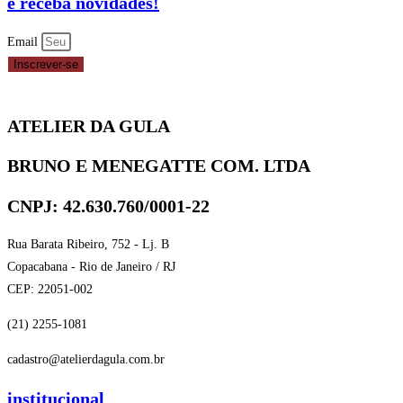
e receba novidades!
100G
PORCIONADO
Email
MAVALÉRIO
Inscrever-se
quantidade
ATELIER DA GULA
BRUNO E MENEGATTE COM. LTDA
CNPJ: 42.630.760/0001-22
Rua Barata Ribeiro, 752 - Lj. B
Copacabana - Rio de Janeiro / RJ
CEP: 22051-002
(21) 2255-1081
cadastro@atelierdagula.com.br
institucional