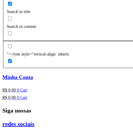
Search in title
Search in content
"><font style="vertical-align: inherit
Minha Conta
R$
0,00
0
Cart
R$
0,00
0
Cart
Siga nossas
redes sociais