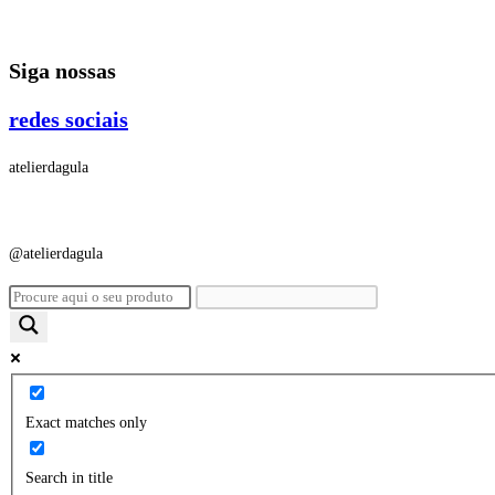
Ir
para
Siga nossas
o
conteúdo
redes sociais
atelierdagula
@atelierdagula
Exact matches only
Search in title