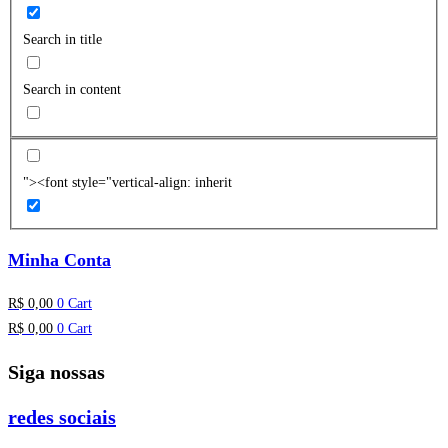
Search in title
Search in content
"><font style="vertical-align: inherit
Minha Conta
R$
0,00
0
Cart
R$
0,00
0
Cart
Siga nossas
redes sociais