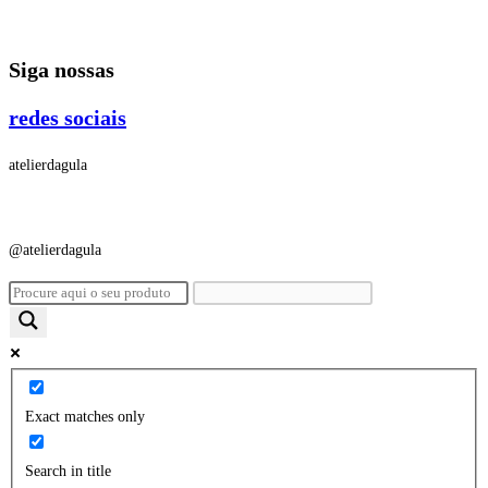
Ir
para
Siga nossas
o
conteúdo
redes sociais
atelierdagula
@atelierdagula
Exact matches only
Search in title