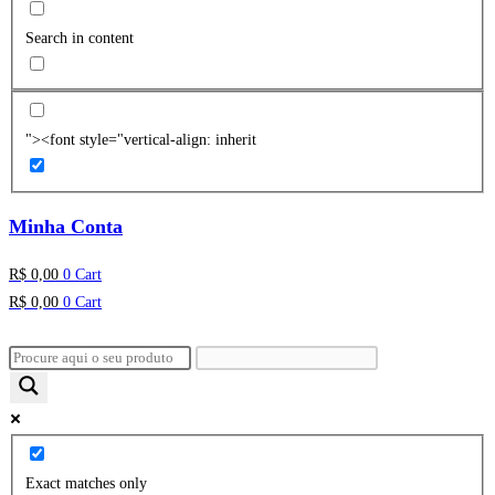
Search in content
"><font style="vertical-align: inherit
Minha Conta
R$
0,00
0
Cart
R$
0,00
0
Cart
Exact matches only