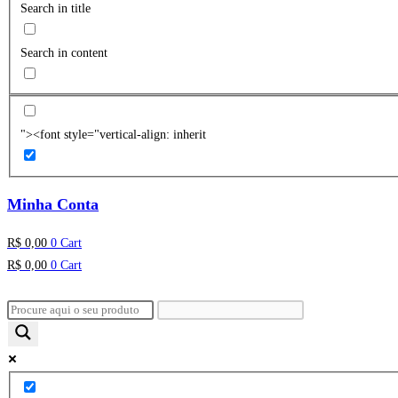
Search in title
Search in content
"><font style="vertical-align: inherit
Minha Conta
R$
0,00
0
Cart
R$
0,00
0
Cart