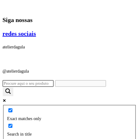
Ir
para
Siga nossas
o
conteúdo
redes sociais
atelierdagula
@atelierdagula
Exact matches only
Search in title