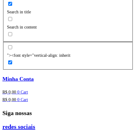
Search in title
Search in content
"><font style="vertical-align: inherit
Minha Conta
R$
0,00
0
Cart
R$
0,00
0
Cart
Siga nossas
redes sociais