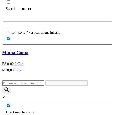
Search in content
"><font style="vertical-align: inherit
Minha Conta
R$
0,00
0
Cart
R$
0,00
0
Cart
Exact matches only