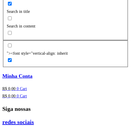
Search in title
Search in content
"><font style="vertical-align: inherit
Minha Conta
R$
0,00
0
Cart
R$
0,00
0
Cart
Siga nossas
redes sociais