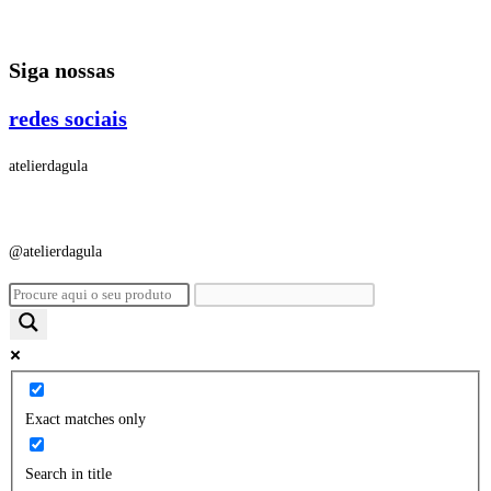
Ir
para
Siga nossas
o
conteúdo
redes sociais
atelierdagula
@atelierdagula
Exact matches only
Search in title