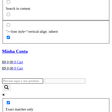
Search in content
"><font style="vertical-align: inherit
Minha Conta
R$
0,00
0
Cart
R$
0,00
0
Cart
Exact matches only