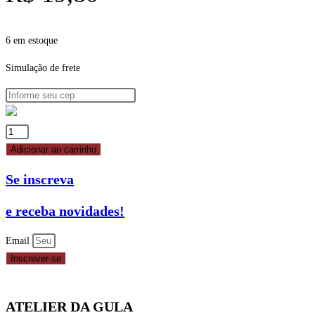
6 em estoque
Simulação de frete
PASTA
AMERICANA
Adicionar ao carrinho
LARANJA
Se inscreva
500G
ARCOLOR
e receba novidades!
quantidade
Email
Inscrever-se
ATELIER DA GULA