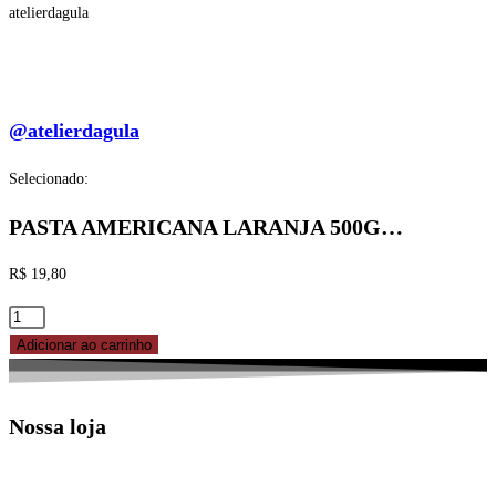
atelierdagula
@atelierdagula
Selecionado:
PASTA AMERICANA LARANJA 500G…
R$
19,80
PASTA
AMERICANA
Adicionar ao carrinho
LARANJA
500G
Nossa loja
ARCOLOR
quantidade