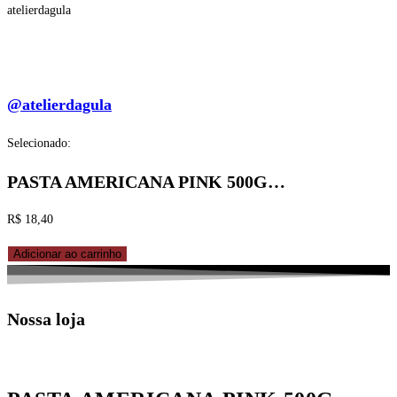
atelierdagula
@atelierdagula
Selecionado:
PASTA AMERICANA PINK 500G…
R$
18,40
PASTA
Adicionar ao carrinho
AMERICANA
PINK
Nossa loja
500G
ARCOLOR
quantidade