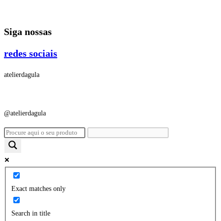
Ir
para
Siga nossas
o
conteúdo
redes sociais
atelierdagula
@atelierdagula
Exact matches only
Search in title