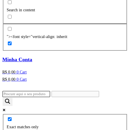
Search in content
"><font style="vertical-align: inherit
Minha Conta
R$
0,00
0
Cart
R$
0,00
0
Cart
Exact matches only