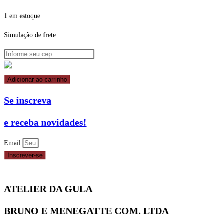
1 em estoque
Simulação de frete
PASTA
Adicionar ao carrinho
AMERICANA
Se inscreva
PINK
500G
e receba novidades!
ARCOLOR
quantidade
Email
Inscrever-se
ATELIER DA GULA
BRUNO E MENEGATTE COM. LTDA