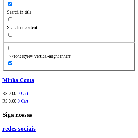
Search in title
Search in content
"><font style="vertical-align: inherit
Minha Conta
R$
0,00
0
Cart
R$
0,00
0
Cart
Siga nossas
redes sociais