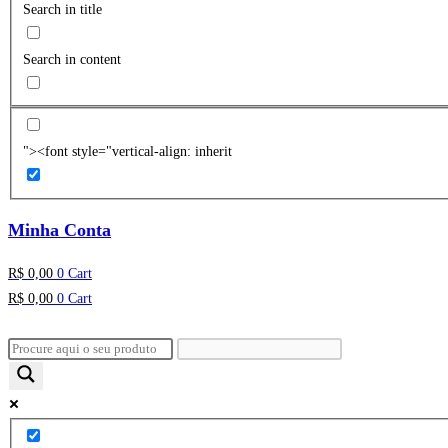
Search in title
Search in content
"><font style="vertical-align: inherit
Minha Conta
R$
0,00
0
Cart
R$
0,00
0
Cart