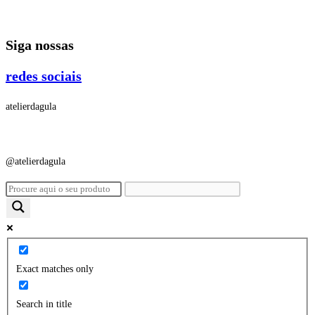
Ir
para
Siga nossas
o
conteúdo
redes sociais
atelierdagula
@atelierdagula
Exact matches only
Search in title