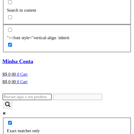
Search in content
"><font style="vertical-align: inherit
Minha Conta
R$
0,00
0
Cart
R$
0,00
0
Cart
Exact matches only