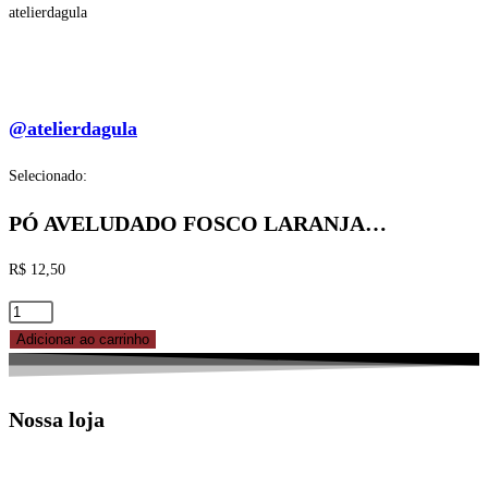
atelierdagula
@atelierdagula
Selecionado:
PÓ AVELUDADO FOSCO LARANJA…
R$
12,50
PÓ
AVELUDADO
Adicionar ao carrinho
FOSCO
LARANJA
Nossa loja
3GR
MIX
quantidade