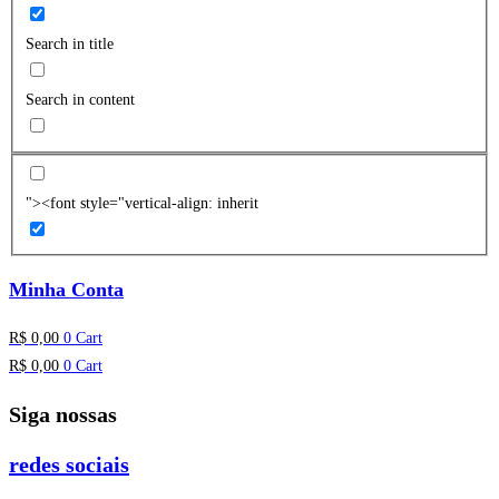
Search in title
Search in content
"><font style="vertical-align: inherit
Minha Conta
R$
0,00
0
Cart
R$
0,00
0
Cart
Siga nossas
redes sociais