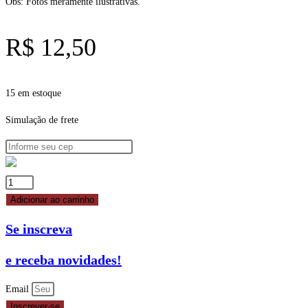
Obs: Fotos meramente ilustrativas.
R$
12,50
15 em estoque
Simulação de frete
PÓ
AVELUDADO
Adicionar ao carrinho
FOSCO
Se inscreva
LARANJA
3GR
e receba novidades!
MIX
quantidade
Email
Inscrever-se