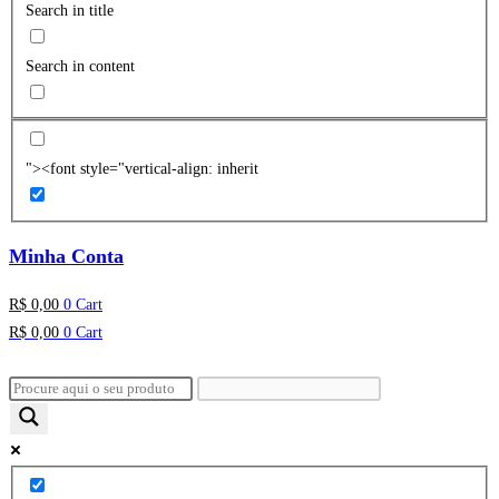
Search in title
Search in content
"><font style="vertical-align: inherit
Minha Conta
R$
0,00
0
Cart
R$
0,00
0
Cart