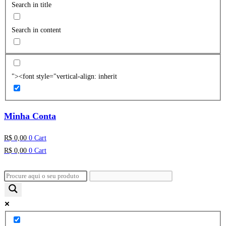
Search in title
Search in content
"><font style="vertical-align: inherit
Minha Conta
R$
0,00
0
Cart
R$
0,00
0
Cart