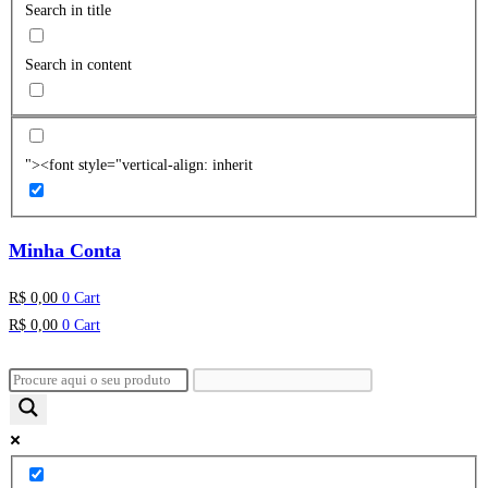
Search in title
Search in content
"><font style="vertical-align: inherit
Minha Conta
R$
0,00
0
Cart
R$
0,00
0
Cart