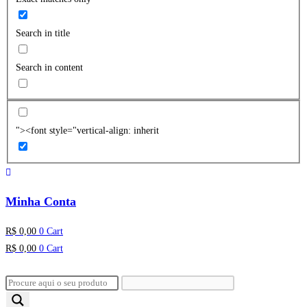
Search in title
Search in content
"><font style="vertical-align: inherit
Minha Conta
R$
0,00
0
Cart
R$
0,00
0
Cart