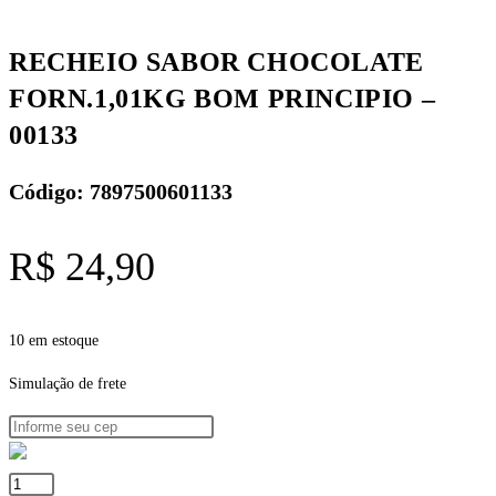
-
00133
RECHEIO SABOR CHOCOLATE
quantidade
FORN.1,01KG BOM PRINCIPIO –
00133
Código: 7897500601133
R$
24,90
10 em estoque
Simulação de frete
RECHEIO