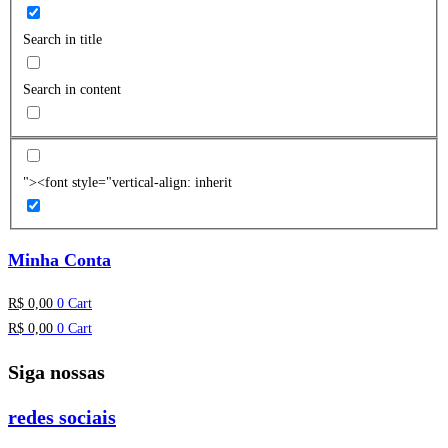
Search in title
Search in content
"><font style="vertical-align: inherit
Minha Conta
R$
0,00
0
Cart
R$
0,00
0
Cart
Siga nossas
redes sociais