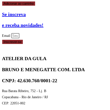
SABOR
Adicionar ao carrinho
CHOCOLATE
Se inscreva
FORN.1,01KG
BOM
e receba novidades!
PRINCIPIO
-
Email
00133
Inscrever-se
quantidade
ATELIER DA GULA
BRUNO E MENEGATTE COM. LTDA
CNPJ: 42.630.760/0001-22
Rua Barata Ribeiro, 752 - Lj. B
Copacabana - Rio de Janeiro / RJ
CEP: 22051-002