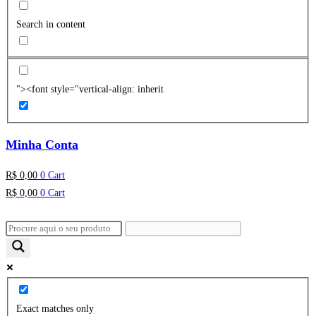
Search in content
"><font style="vertical-align: inherit
Minha Conta
R$
0,00
0
Cart
R$
0,00
0
Cart
Exact matches only