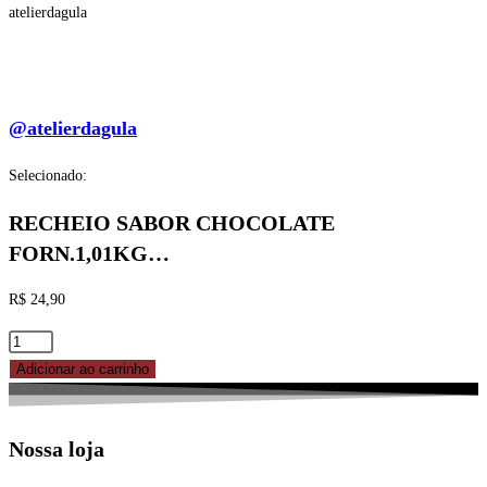
atelierdagula
@atelierdagula
Selecionado:
RECHEIO SABOR CHOCOLATE
FORN.1,01KG…
R$
24,90
RECHEIO
SABOR
Adicionar ao carrinho
CHOCOLATE
FORN.1,01KG
Nossa loja
BOM
PRINCIPIO