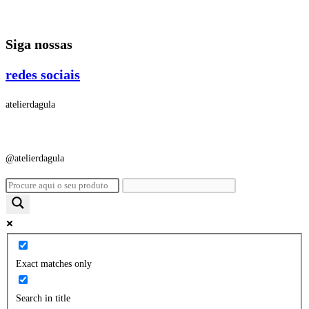
Ir
para
Siga nossas
o
conteúdo
redes sociais
atelierdagula
@atelierdagula
Exact matches only
Search in title