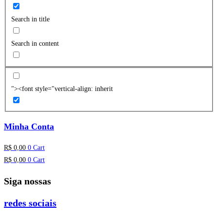
Search in title
Search in content
"><font style="vertical-align: inherit
Minha Conta
R$
0,00
0
Cart
R$
0,00
0
Cart
Siga nossas
redes sociais