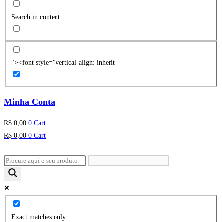
Search in content
"><font style="vertical-align: inherit
Minha Conta
R$
0,00
0
Cart
R$
0,00
0
Cart
Exact matches only