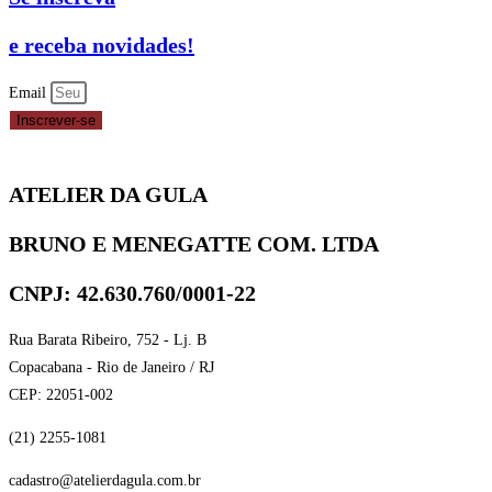
C/12
-
e receba novidades!
PRETO
REF.
Email
12.2
Inscrever-se
NC
TOYS
ATELIER DA GULA
quantidade
BRUNO E MENEGATTE COM. LTDA
CNPJ: 42.630.760/0001-22
Rua Barata Ribeiro, 752 - Lj. B
Copacabana - Rio de Janeiro / RJ
CEP: 22051-002
(21) 2255-1081
cadastro@atelierdagula.com.br