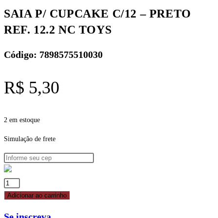
12.2
SAIA P/ CUPCAKE C/12 – PRETO
NC
REF. 12.2 NC TOYS
TOYS
quantidade
Código: 7898575510030
R$
5,30
2 em estoque
Simulação de frete
SAIA
P/
Adicionar ao carrinho
CUPCAKE
Se inscreva