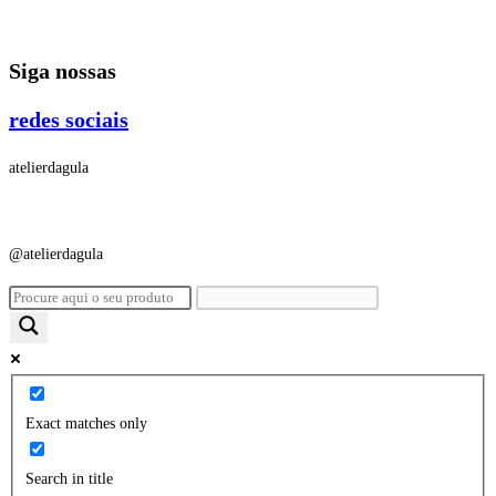
Ir
para
Siga nossas
o
conteúdo
redes sociais
atelierdagula
@atelierdagula
Exact matches only
Search in title