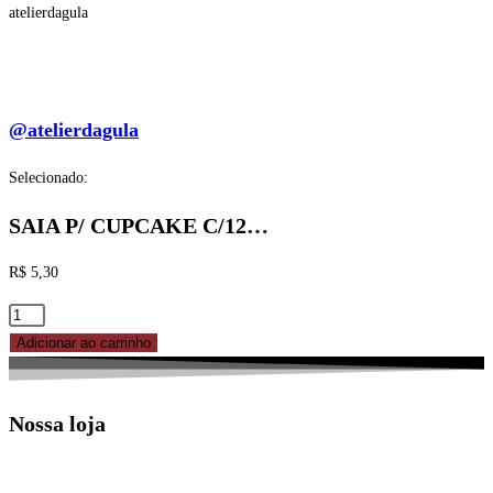
atelierdagula
@atelierdagula
Selecionado:
SAIA P/ CUPCAKE C/12…
R$
5,30
SAIA
P/
Adicionar ao carrinho
CUPCAKE
C/12
Nossa loja
-
PRETO
REF.