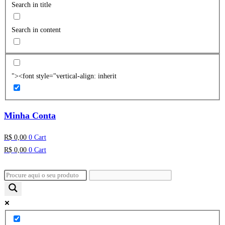
Search in title
Search in content
"><font style="vertical-align: inherit
Minha Conta
R$
0,00
0
Cart
R$
0,00
0
Cart