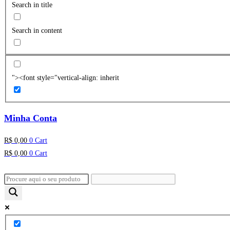
Search in title
Search in content
"><font style="vertical-align: inherit
Minha Conta
R$
0,00
0
Cart
R$
0,00
0
Cart