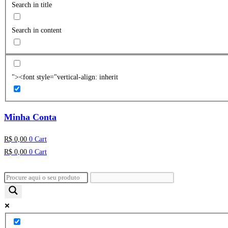
Search in title
Search in content
"><font style="vertical-align: inherit
Minha Conta
R$
0,00
0
Cart
R$
0,00
0
Cart