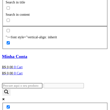
Search in title
Search in content
"><font style="vertical-align: inherit
Minha Conta
R$
0,00
0
Cart
R$
0,00
0
Cart