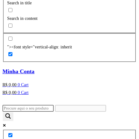
Search in title
Search in content
"><font style="vertical-align: inherit
Minha Conta
R$
0,00
0
Cart
R$
0,00
0
Cart