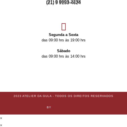
(21) 9 9003-2238
(21) 9 9133-4624
Segunda a Sexta
das 09:00 hrs às 19:00 hrs
Sábado
das 09:00 hrs às 14:00 hrs
2023 ATELIER DA GULA - TODOS OS DIREITOS RESERVADOS
BY
×
×