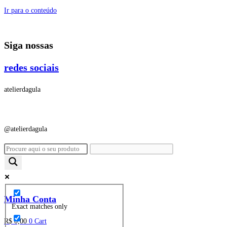
Ir para o conteúdo
Siga nossas
redes sociais
atelierdagula
@atelierdagula
Minha Conta
Exact matches only
R$
0,00
0
Cart