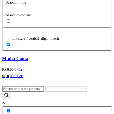
Search in title
Search in content
"><font style="vertical-align: inherit
Minha Conta
R$
0,00
0
Cart
R$
0,00
0
Cart