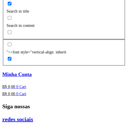
Search in title
Search in content
"><font style="vertical-align: inherit
Minha Conta
R$
0,00
0
Cart
R$
0,00
0
Cart
Siga nossas
redes sociais