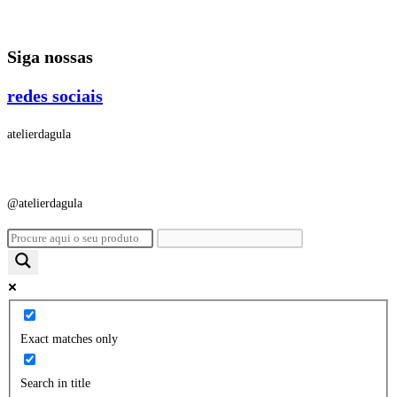
Ir
para
Siga nossas
o
conteúdo
redes sociais
atelierdagula
@atelierdagula
Exact matches only
Search in title