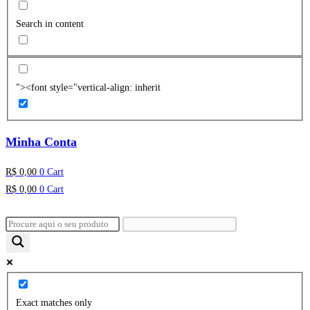
Search in content
"><font style="vertical-align: inherit
Minha Conta
R$
0,00
0
Cart
R$
0,00
0
Cart
Exact matches only