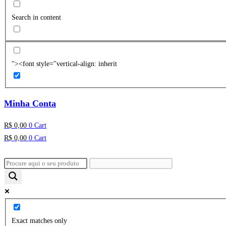
Search in content
"><font style="vertical-align: inherit
Minha Conta
R$
0,00
0
Cart
R$
0,00
0
Cart
Exact matches only