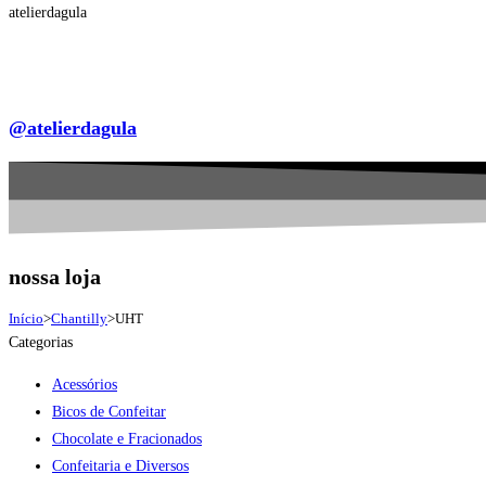
atelierdagula
@atelierdagula
nossa loja
Início
>
Chantilly
>
UHT
Categorias
Acessórios
Bicos de Confeitar
Chocolate e Fracionados
Confeitaria e Diversos