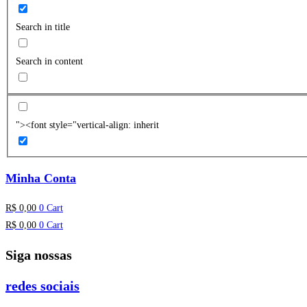
Search in title
Search in content
"><font style="vertical-align: inherit
Minha Conta
R$
0,00
0
Cart
R$
0,00
0
Cart
Siga nossas
redes sociais