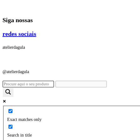
Ir
para
Siga nossas
o
conteúdo
redes sociais
atelierdagula
@atelierdagula
Exact matches only
Search in title