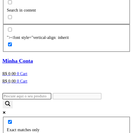
Search in content
"><font style="vertical-align: inherit
Minha Conta
R$
0,00
0
Cart
R$
0,00
0
Cart
Exact matches only