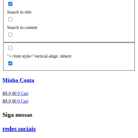
Search in title
Search in content
"><font style="vertical-align: inherit
Minha Conta
R$
0,00
0
Cart
R$
0,00
0
Cart
Siga nossas
redes sociais