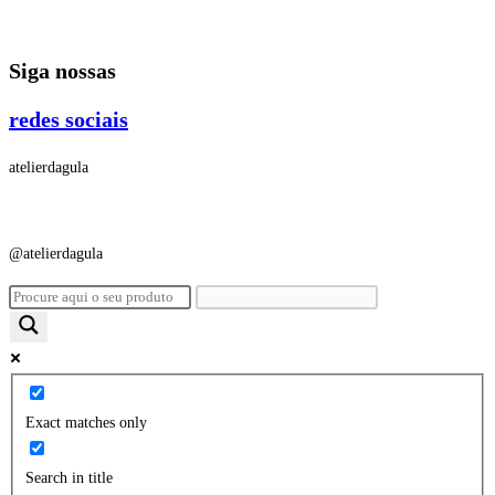
Ir
para
Siga nossas
o
conteúdo
redes sociais
atelierdagula
@atelierdagula
Exact matches only
Search in title