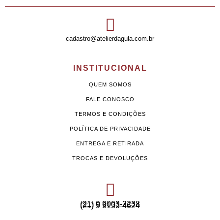
cadastro@atelierdagula.com.br
INSTITUCIONAL
QUEM SOMOS
FALE CONOSCO
TERMOS E CONDIÇÕES
POLÍTICA DE PRIVACIDADE
ENTREGA E RETIRADA
TROCAS E DEVOLUÇÕES
(21) 9 9003-2238
(21) 9 9133-4624